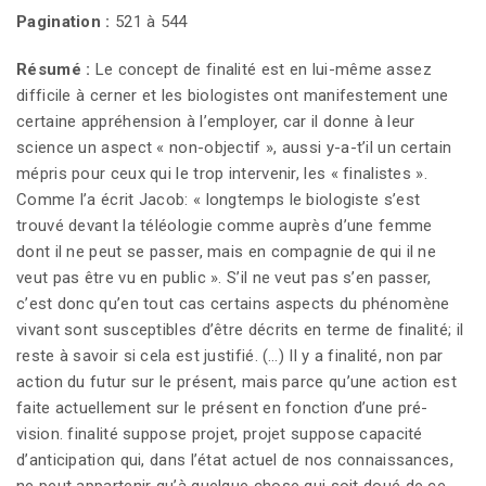
Pagination :
521 à 544
Résumé :
Le concept de finalité est en lui-même assez
difficile à cerner et les biologistes ont manifestement une
certaine appréhension à l’employer, car il donne à leur
science un aspect « non-objectif », aussi y-a-t’il un certain
mépris pour ceux qui le trop intervenir, les « finalistes ».
Comme l’a écrit Jacob: « longtemps le biologiste s’est
trouvé devant la téléologie comme auprès d’une femme
dont il ne peut se passer, mais en compagnie de qui il ne
veut pas être vu en public ». S’il ne veut pas s’en passer,
c’est donc qu’en tout cas certains aspects du phénomène
vivant sont susceptibles d’être décrits en terme de finalité; il
reste à savoir si cela est justifié. (…) Il y a finalité, non par
action du futur sur le présent, mais parce qu’une action est
faite actuellement sur le présent en fonction d’une pré-
vision. finalité suppose projet, projet suppose capacité
d’anticipation qui, dans l’état actuel de nos connaissances,
ne peut appartenir qu’à quelque chose qui soit doué de ce